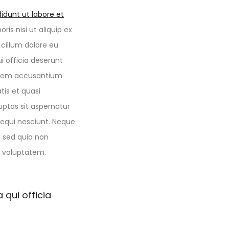
idunt ut labore et
is nisi ut aliquip ex
 cillum dolore eu
i officia deserunt
ptatem accusantium
is et quasi
ptas sit aspernatur
sequi nesciunt. Neque
, sed quia non
 voluptatem.
 qui officia