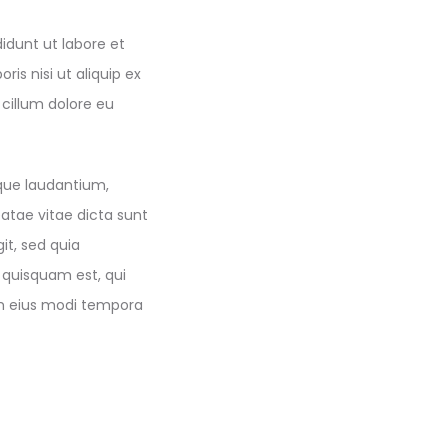
idunt ut labore et
is nisi ut aliquip ex
 cillum dolore eu
que laudantium,
eatae vitae dicta sunt
it, sed quia
 quisquam est, qui
am eius modi tempora