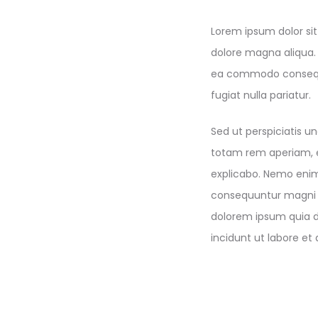
Lorem ipsum dolor sit
dolore magna aliqua. 
ea commodo consequat.
fugiat nulla pariatur.
Sed ut perspiciatis 
totam rem aperiam, ea
explicabo. Nemo enim 
consequuntur magni d
dolorem ipsum quia d
incidunt ut labore e