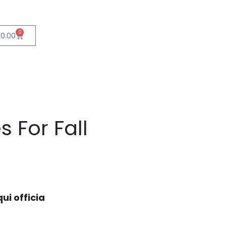
0
£
0.00
 For Fall
ui officia