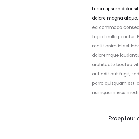
Lorem ipsum dolor sit
dolore magna aliqua.
ea commodo consequat.
fugiat nulla pariatur
mollit anim id est la
doloremque laudantiu
architecto beatae vi
aut odit aut fugit, s
porro quisquam est, q
numquam eius modi t
Excepteur s