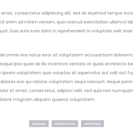
 amet, consectetur adipisicing elit, sed do eiusmod tempor incid
Ut enim ad minim veniam, quis nostrud exercitation ullamco labor
 Duis aute irure dolor in reprehenderit in voluptate velit esse
unde omnis iste natus error sit voluptatem accusantium dolorem
que ipsa quae ab illo inventore veritatis et quasi architecto b
ipsam voluptatem quia voluptas sit aspernatur aut odit aut fug
olores eos qui ratione voluptatem sequi nesciunt. Neque porro
olor sit amet, consectetur, adipisci velit, sed quia non numqu
t dolore magnam aliquam quaerat voluptatem.
FASHION
INSPIRATION
SHOPPING