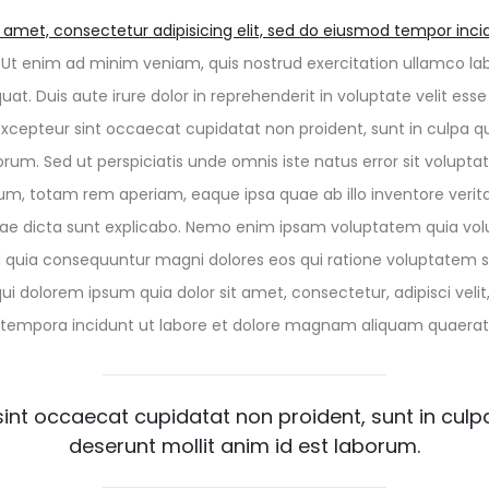
 amet, consectetur adipisicing elit, sed do eiusmod tempor incid
Ut enim ad minim veniam, quis nostrud exercitation ullamco labor
 Duis aute irure dolor in reprehenderit in voluptate velit esse
. Excepteur sint occaecat cupidatat non proident, sunt in culpa qu
borum. Sed ut perspiciatis unde omnis iste natus error sit volu
m, totam rem aperiam, eaque ipsa quae ab illo inventore veritat
tae dicta sunt explicabo. Nemo enim ipsam voluptatem quia volu
ed quia consequuntur magni dolores eos qui ratione voluptatem 
ui dolorem ipsum quia dolor sit amet, consectetur, adipisci velit
empora incidunt ut labore et dolore magnam aliquam quaerat
int occaecat cupidatat non proident, sunt in culpa
deserunt mollit anim id est laborum.